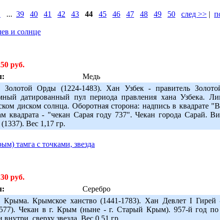
1
...
39
40
41
42
43
44
45
46
47
48
49
50
след >>
|
п
лев и солнце
250 руб.
л:
Медь
 Золотой Орды (1224-1483). Хан Узбек - правитель Золот
ный датированный пул периода правления хана Узбека. Лиц
ском диском солнца. Оборотная сторона: надпись в квадрате "
ам квадрата - "чекан Сарая году 737". Чекан города Сарай. Ви
(1337). Вес 1,17 гр.
ым) тамга с точками, звезда
130 руб.
л:
Серебро
 Крыма. Крымское ханство (1441-1783). Хан Девлет I Гирей 
1577). Чекан в г. Крым (ныне - г. Старый Крым). 957-й год по
 внутри, сверху звезда. Вес 0,51 гр.