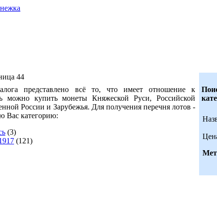
ница 44
алога представлено всё то, что имеет отношение к
Поис
можно купить монеты Княжеской Руси, Российской
кат
нной России и Зарубежья. Для получения перечня лотов -
ю Вас категорию:
Наз
сь
(3)
Цен
1917
(121)
Мет