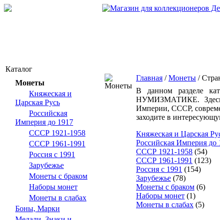
Каталог
Главная
/
Монеты
/ Стра
Монеты
В данном разделе кат
Княжеская и
НУМИЗМАТИКЕ. Здесь 
Царская Русь
Империи, СССР, совреме
Российская
заходите в интересующу
Империя до 1917
СССР 1921-1958
Княжеская и Царская Ру
Российская Империя до 
СССР 1961-1991
СССР 1921-1958
(54)
Россия с 1991
СССР 1961-1991
(123)
Зарубежье
Россия с 1991
(154)
Монеты с браком
Зарубежье
(78)
Наборы монет
Монеты с браком
(6)
Наборы монет
(1)
Монеты в слабах
Монеты в слабах
(5)
Боны, Марки
Медали, Знаки и