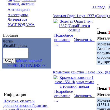
значки, Жетоны
<< пред
Антиквариат
Аксессуары,
Золотая Орда 1 пул 1337 (Сарай) 
Литература
РАСПРОДАЖА
-
Цена:
Профайл
Подробное
Метал
описание
Увеличить...
Логин
…
Монета
\Email:
Пароль:
Аноним
полуди
сторон
забыли пароль?
хиджре 
>> РЕГИСТРАЦИЯ <<
Крымское ханство 1 акче 1551 (Кр
-
Цена:
Подробное
Метал
Информация
описание
Увеличить...
…
Монета
Покупка, оплата и
(1551-
доставка заказов
Гарантии
точками
на лоты
Вопросы-