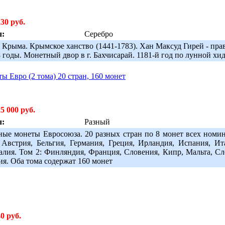
230 руб.
л:
Серебро
 Крыма. Крымское ханство (1441-1783). Хан Максуд Гирей - пра
 годы. Монетный двор в г. Бахчисарай. 1181-й год по лунной хидж
 Евро (2 тома) 20 стран, 160 монет
5 000 руб.
л:
Разный
ные монеты Евросоюза. 20 разных стран по 8 монет всех номина
 Австрия, Бельгия, Германия, Греция, Ирландия, Испания, И
алия. Том 2: Финляндия, Франция, Словения, Кипр, Мальта, Сло
ия. Оба тома содержат 160 монет
0 руб.