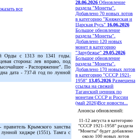
28.06.2026
Обновление
раздела "Монеты".
оказать все
Добавлено 70 новых лотов
в категорию "Княжеская и
Царская Русь"
16.06.2026
Большое обновление
раздела "Монеты".
Добавлено 120 новых
монет в категорию
"Зарубежье"
29.05.2026
ой Орды с 1313 по 1341 годы.
Большое обновление
евая сторона: лев вправо, под
раздела "Монеты".
Высочайшее - Распоряжение". По
Добавлено 170 новых лотов
дна дата - 737-й год по лунной
в категорию "СССР 1921-
1958"
13.05.2026
Размещена
ссылка на свежий
Таганский ценник по
монетам СССР и России
(май 2026)
Все новости...
Анонсы обновлений:
11-12 августа в категорию
"СССР 1921-1958" раздела
- правитель Крымского ханства
"Монеты" будет добавлено
 лунной хиджре (1551). Тамга с
около 100 новых лотов