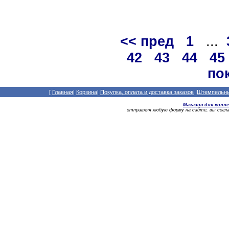
<< пред
1
...
42
43
44
45
по
[
Главная
|
Корзина
|
Покупка, оплата и доставка заказов
|
Штемпельный
Магазин для колл
отправляя любую форму на сайте, вы сог