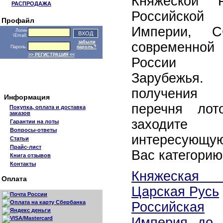
Княжеской Р
РАСПРОДАЖА
Российской
Профайл
Империи, С
Логин
\Email:
забыли
современной
Пароль:
пароль?
>> РЕГИСТРАЦИЯ <<
России
Зарубежья.
получения
Информация
перечня лот
Покупка, оплата и доставка
заказов
заходит
Гарантии на лоты
Вопросы-ответы
интересующу
Статьи
Прайс-лист
Вас категорию
Книга отзывов
Контакты
Княжеска
Оплата
Царская Русь
Российская
Империя до 