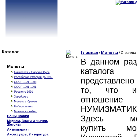
Каталог
Главная
Монеты
/
/ Страница 
В данном раз
Монеты
каталога
Княжеская и Царская Русь
Российская Империя до 1917
представлено
СССР 1921-1958
СССР 1961-1991
то, что и
Россия с 1991
Зарубежье
отношени
Монеты с браком
НУМИЗМАТИК
Наборы монет
Монеты в слабах
Боны, Марки
Здесь мо
Медали, Знаки и значки,
Жетоны
купить мо
Антиквариат
Аксессуары, Литература